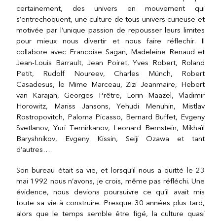
certainement, des univers en mouvement qui
s’entrechoquent, une culture de tous univers curieuse et
motivée par l’unique passion de repousser leurs limites
pour mieux nous divertir et nous faire réflechir. Il
collabore avec Francoise Sagan, Madeleine Renaud et
Jean-Louis Barrault, Jean Poiret, Yves Robert, Roland
Petit, Rudolf Noureev, Charles Münch, Robert
Casadesus, le Mime Marceau, Zizi Jeanmaire, Hebert
van Karajan, Georges Prêtre, Lorin Maazel, Vladimir
Horowitz, Mariss Jansons, Yehudi Menuhin, Mistlav
Rostropovitch, Paloma Picasso, Bernard Buffet, Evgeny
Svetlanov, Yuri Temirkanov, Leonard Bernstein, Mikhaïl
Baryshnikov, Evgeny Kissin, Seiji Ozawa et tant
d’autres….
Son bureau était sa vie, et lorsqu’il nous a quitté le 23
mai 1992 nous n’avons, je crois, même pas réfléchi. Une
évidence, nous devions poursuivre ce qu’il avait mis
toute sa vie à construire. Presque 30 années plus tard,
alors que le temps semble être figé, la culture quasi