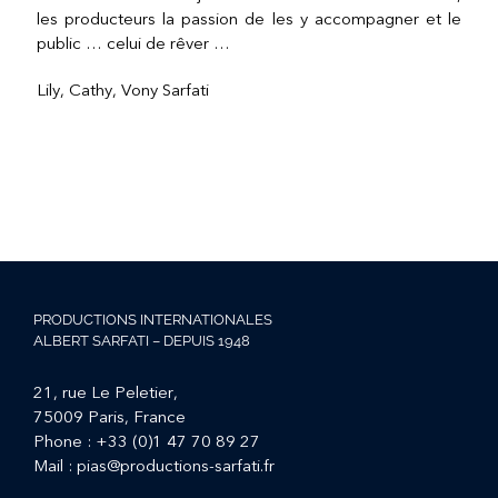
les producteurs la passion de les y accompagner et le
public … celui de rêver …
Lily, Cathy, Vony Sarfati
PRODUCTIONS INTERNATIONALES
ALBERT SARFATI – DEPUIS 1948
21, rue Le Peletier,
75009 Paris, France
Phone :
+33 (0)1 47 70 89 27
Mail :
pias@productions-sarfati.fr