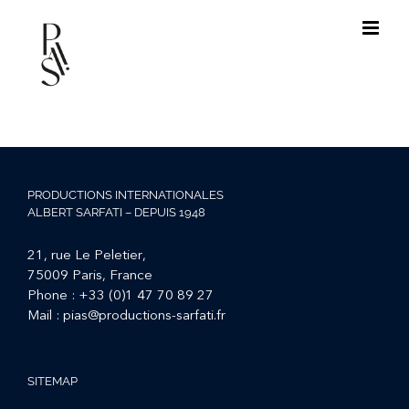
Passer
au
contenu
PRODUCTIONS INTERNATIONALES
ALBERT SARFATI – DEPUIS 1948
21, rue Le Peletier,
75009 Paris, France
Phone :
+33 (0)1 47 70 89 27
Mail :
pias@productions-sarfati.fr
SITEMAP