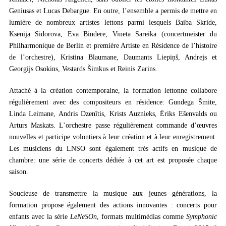
Geniusas et Lucas Debargue. En outre, l’ensemble a permis de mettre en
lumière de nombreux artistes lettons parmi lesquels Baiba Skride,
Ksenija Sidorova, Eva Bindere,
Vineta Sareika
(concertmeister du
Philharmonique de Berlin et
première Artiste en Résidence de l’histoire
de l’orchestre
), Kristina Blaumane, Daumants Liepiņš, Andrejs et
Georgijs Osokins, Vestards Šimkus et Reinis Zarins.
Attaché à la création contemporaine, la formation lettonne collabore
régulièrement avec des compositeurs en résidence: Gundega Šmite,
Linda Leimane, Andris Dzenītis, Krists Auznieks, Ēriks Ešenvalds ou
Arturs Maskats. L’orchestre passe régulièrement commande d’œuvres
nouvelles et participe volontiers à leur création et à leur enregistrement.
Les musiciens du LNSO sont également très actifs en musique de
chambre: une série de concerts dédiée à cet art est proposée chaque
saison.
Soucieuse de transmettre la musique aux jeunes générations, la
formation propose également des actions innovantes : concerts pour
enfants avec la série
LeNeSOn
, formats multimédias comme
Symphonic