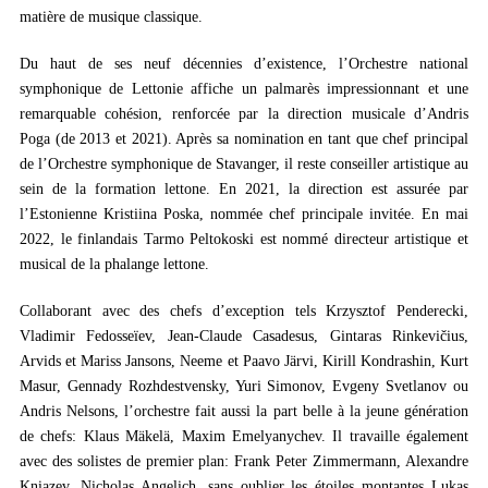
matière de musique classique.
Du haut de ses neuf décennies d’existence, l’Orchestre national
symphonique de Lettonie affiche un palmarès impressionnant et une
remarquable cohésion, renforcée par la direction musicale d’Andris
Poga (de 2013 et 2021). Après sa nomination en tant que chef principal
de l’Orchestre symphonique de Stavanger, il reste conseiller artistique au
sein de la formation lettone. En 2021, la direction est assurée par
l’Estonienne Kristiina Poska, nommée chef principale invitée. En mai
2022, le finlandais Tarmo Peltokoski est nommé directeur artistique et
musical de la phalange lettone.
Collaborant avec des chefs d’exception tels Krzysztof Penderecki,
Vladimir Fedosseïev, Jean-Claude Casadesus, Gintaras Rinkevičius,
Arvids et Mariss Jansons, Neeme et Paavo Järvi, Kirill Kondrashin, Kurt
Masur, Gennady Rozhdestvensky, Yuri Simonov, Evgeny Svetlanov ou
Andris Nelsons, l’orchestre fait aussi la part belle à la jeune génération
de chefs: Klaus Mäkelä, Maxim Emelyanychev. Il travaille également
avec des solistes de premier plan: Frank Peter Zimmermann, Alexandre
Kniazev, Nicholas Angelich, sans oublier les étoiles montantes Lukas