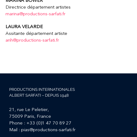
MARINA BOWER
Directrice département artistes
marina@productions-sarfati.fr
LAURA VELARDE
Assitante département artiste
anh@productions-sarfati.fr
PRODUCTIONS INTERNATIONALES
ALBERT SARFATI – DEPUIS 1948
21, rue Le Peletier,
75009 Paris, France
Phone :
+33 (0)1 47 70 89 27
Mail :
pias@productions-sarfati.fr