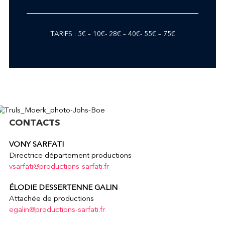
TARIFS : 5€ – 10€- 28€ – 40€- 55€ – 75€
CONTACTS
VONY SARFATI
Directrice département productions
vsarfati@productions-sarfati.fr
ÉLODIE DESSERTENNE GALIN
Attachée de productions
egalin@productions-sarfati.fr